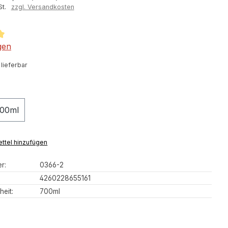
St.
zzgl. Versandkosten
tliche Bewertung von 5 von 5 Sternen
gen
 lieferbar
hlen
00ml
tion ist zurzeit nicht verfügbar.)
ttel hinzufügen
r:
0366-2
4260228655161
heit:
700ml