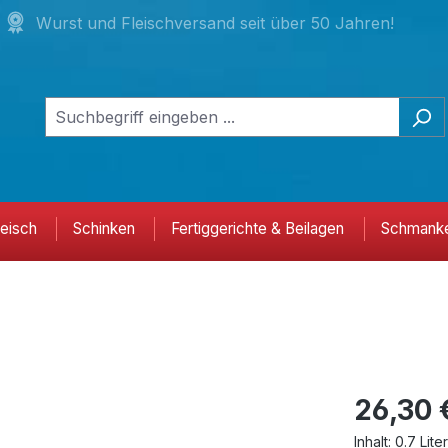
Wurst und Fleischversand seit über 50 Jahren!
leisch
Schinken
Fertiggerichte & Beilagen
Schmanke
26,30 
Inhalt:
0.7 Lite