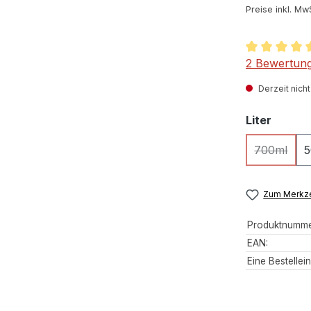
Preise inkl. Mw
Durchschnit
2 Bewertun
Derzeit nicht
auswä
Liter
700ml
5
(Diese Op
Zum Merkze
Produktnumme
EAN:
Eine Bestellein