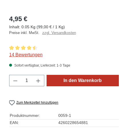
4,95 €
Inhalt:
0.05 Kg
(99,00 € / 1 Kg)
Preise inkl. MwSt.
zzgl. Versandkosten
Durchschnittliche Bewertung von 4.5 von 5 Sternen
14 Bewertungen
Sofort verfügbar, Lieferzeit: 1-3 Tage
Produkt Anzahl: Gib den gewünschten Wert 
In den Warenkorb
Zum Merkzettel hinzufügen
Produktnummer:
0059-1
EAN:
4260228654881