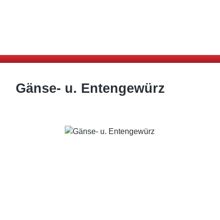
alt springen
Ware
Gänse- u. Entengewürz
Bildergalerie überspringen