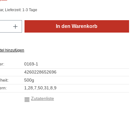
r, Lieferzeit: 1-3 Tage
Anzahl: Gib den gewünschten Wert ein oder
In den Warenkorb
tel hinzufügen
r:
0169-1
4260228652696
heit:
500g
rn:
1,28,7,50,31,8,9
Zutatenliste