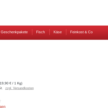
Fleisch aus der Region
0,00 €
Ware
& Geschenkpakete
Fisch
Käse
Feinkost & Co
(19,90 € / 1 Kg)
St.
zzgl. Versandkosten
liche Bewertung von 4.6 von 5 Sternen
gen