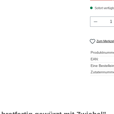
Sofort verfügba
Produkt 
Zum Merkzet
Produktnumme
EAN:
Eine Bestellein
Zutatennumme