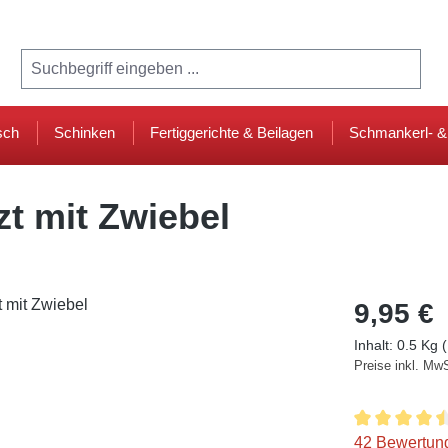
Wurst und Fleischversand seit über 50 Jahren!
sch
Schinken
Fertiggerichte & Beilagen
Schmankerl- 
zt mit Zwiebel
9,95 €
Inhalt:
0.5 Kg
Preise inkl. Mw
Durchschnitt
42 Bewertun