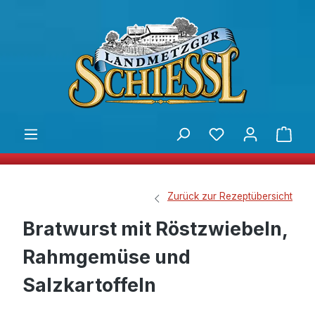
alt springen
Du hast 0 Produ
Ware
Zurück zur Rezeptübersicht
Bratwurst mit Röstzwiebeln,
Rahmgemüse und
Salzkartoffeln