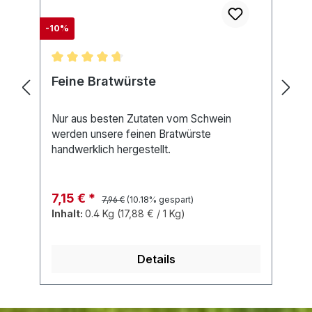
(%price%% gespart)
-10%
Durchschnittliche Bewertung von 4.7 von 5 Ster
D
Feine Bratwürste
G
Nur aus besten Zutaten vom Schwein
E
werden unsere feinen Bratwürste
S
handwerklich hergestellt.
h
Regulärer Preis:
Verkaufspreis:
R
7,15 €
*
7,96 €
(10.18% gespart)
Inhalt:
0.4 Kg
(17,88 € / 1 Kg)
I
Details